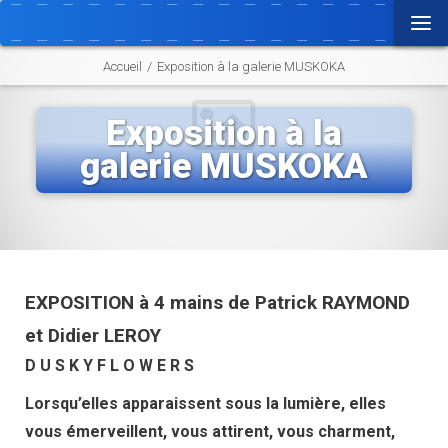
Accueil
Exposition à la galerie MUSKOKA
Accueil
Exposition à la
galerie MUSKOKA
Vie locale
Vie municipale
Démarches Administratives
EXPOSITION à 4 mains de Patrick RAYMOND
et Didier LEROY
Actualités
D U S K Y
F L O W E R S
Agenda
Lorsqu’elles apparaissent sous la lumière, elles
vous émerveillent, vous attirent, vous charment,